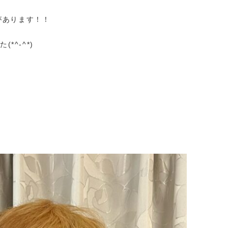
があります！！
*^-^*)