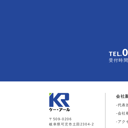
TEL.
受付時間 
会社
代表
会社
〒509-0206
アク
岐阜県可児市土田2304-2