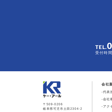
TEL.
受付時間 
会社
代表
会社
〒509-0206
アク
岐阜県可児市土田2304-2