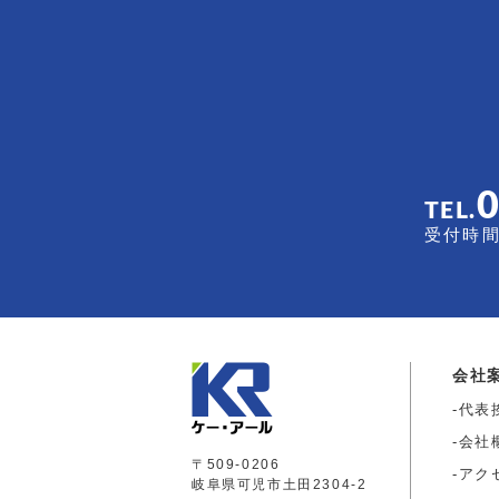
TEL.
受付時間 
会社
代表
会社
〒509-0206
アク
岐阜県可児市土田2304-2