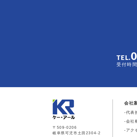
TEL.
受付時間 
会社
代表
会社
〒509-0206
アク
岐阜県可児市土田2304-2