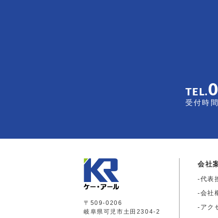
TEL.
受付時間 
会社
代表
会社
〒509-0206
アク
岐阜県可児市土田2304-2