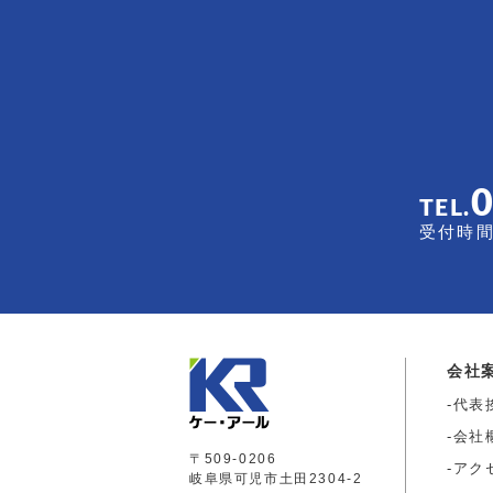
TEL.
受付時間 
会社
代表
会社
〒509-0206
アク
岐阜県可児市土田2304-2