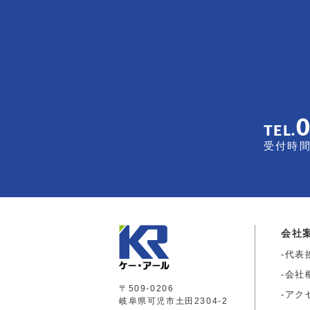
TEL.
受付時間 
会社
代表
会社
〒509-0206
アク
岐阜県可児市土田2304-2