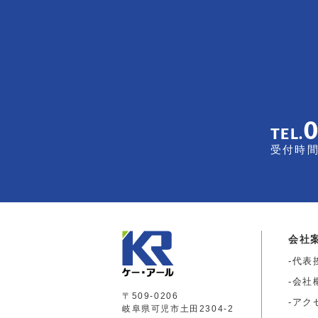
TEL.
受付時間 
会社
代表
会社
〒509-0206
アク
岐阜県可児市土田2304-2