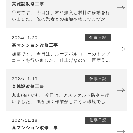
某施設改修工事
谷村です。 今日は、材料搬入と材料の移動を行
いました。 他の業者との接触や物につまづかな
いように足元確認しながら作業しました。 日々
日中暖かったり寒かったりころころ変わるの
2024/11/20
仕事日記
で、体調を崩さないように明日も頑張ります。
某マンション改修工事
加藤です。 今日は、ルーフバルコニーのトップ
コートを行いました。 仕上げなので、再度見直
しをかけながら作業しました。 明日も引き続き
頑張ります。
2024/11/19
仕事日記
某施設改修工事
丸山(智)です。 今日は、アスファルト防水を行
いました。 風が強く作業がしにくい環境でした
が、順調に作業が進められたので良かったで
す。 今週から一気に気温が下がってきたので、
2024/11/18
仕事日記
万全な状態で仕事ができるように体調管理にも
気をつけて明日も頑張ります。
某マンション改修工事