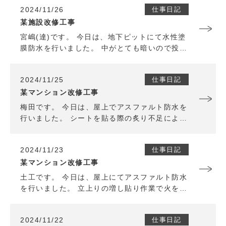
した。 引き続き頑張ります。
2024/11/26
仕事日記
某施設改修工事
宮嶋(達)です。 今日は、地下ピットにて水性塗
膜防水を行いました。 中がとても暗いので投光
器で照らしながら足元には特に注意して作業し
ました。 明日も引き続き頑張ります。
2024/11/25
仕事日記
某マンション改修工事
梅田です。 今日は、屋上でアスファルト防水を
行いました。 シートを貼る際の炙り不足による
浮きに注意しながら作業しました。 明日もケガ
等に気をつけて作業していきます。
2024/11/23
仕事日記
某マンション改修工事
土工です。 今日は、屋上にてアスファルト防水
を行いました。 立上りの増し貼り作業で火を扱
うので、火傷等に気をつけながら作業しまし
た。 月曜日から気を引き締めなおして頑張りま
2024/11/22
仕事日記
す。