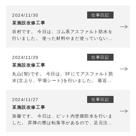
2024/11/30
仕事日記
某施設改修工事
谷村です。 今日は、ゴム系アスファルト防水を
行いました。 使った材料やまだ使っていない材
料及び道具などを整理整頓しその後先行で施工
しました。 11月も今日で終わり、明日から12
2024/11/29
仕事日記
月に入り残り1ヶ月しかないので体調を崩さな
いように気を引き締めて月曜日からも頑張りま
某施設改修工事
す。
丸山(智)です。 今日は、3Fにてアスファルト防
水(立上り、平場シート)を行いました。 最近は
一気に気温が下がってきて、材料の乾きも悪く
なってきましたが工程通り順調に作業が進みま
2024/11/27
仕事日記
した。 明日も頑張ります。
某施設改修工事
加藤です。 今日は、ピット内塗膜防水を行いま
した。 昇降の際は転落等があるので、足元注意
安全帯を安全ブロックに掛けて安全対策をしま