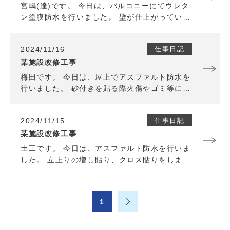
宮嶋(達)です。 今日は、バルコニーにてウレタ
ン塗膜防水を行いました。 壁が仕上がっていた
為、汚さないように周囲に気をつけながら作業
を進めました。 明日も引き続き頑張ります。
2024/11/16
仕事日記
某施設改修工事
梅田です。 今日は、屋上でアスファルト防水を
行いました。 砂付きを貼る際火傷やゴミ等に引
火のおそれがあるので、火の元に注意して作業
しました。 月曜日からもケガ等に気をつけて作
2024/11/15
仕事日記
業していきます。
某施設改修工事
土工です。 今日は、アスファルト防水を行いま
した。 立上りの増し貼り、クロス貼りをしまし
た。 今年もあと一ヶ月ちょっとになったので、
より一層緊張感を持ちながら仕事をこなしてい
きます。
1