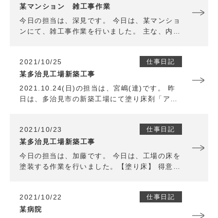
某マンション 雑工事作業
今日の担当は、深見です。 今日は、某マンショ
ンにて、雑工事作業を行いました。 主な、内容
は面格子の取り付け、網戸の取り付けを行いま
した。 防水仕事では雨の日に作業ができなかっ
2021/10/25
仕事日記
たりするのですが、 こういった作業雨の日でも
行えるので これからも防水作業に限らず、こう
某多治見工場新築工事
いった作業でもしっかりやっていこうと思いま
2021.10.24(日)の担当は、宮嶋(達)です。 昨
す！
日は、多治見市の新築工場にて塗り床剤「アー
キフロア」を使って作業を行いました。 普段使
わない材料ということもあり、戸惑いながらも
2021/10/23
仕事日記
新鮮な作業で、楽しみながら作業を進めること
ができました。 仕上がりは、とても綺麗に出来
某多治見工場新築工事
たので良かったです。 多少肌寒くなってきたの
今日の担当は、加藤です。 今日は、工場の床を
で、体調管理には特に気を付けて頑張ります。
塗装する作業を行いました。【塗り床】 得意分
野という事もあり、順調に作業できました。 新
築工事なので、仕上がりには気をつけて引き続
2021/10/22
仕事日記
き作業を行っていきます。 明日もご安全に！
某病院