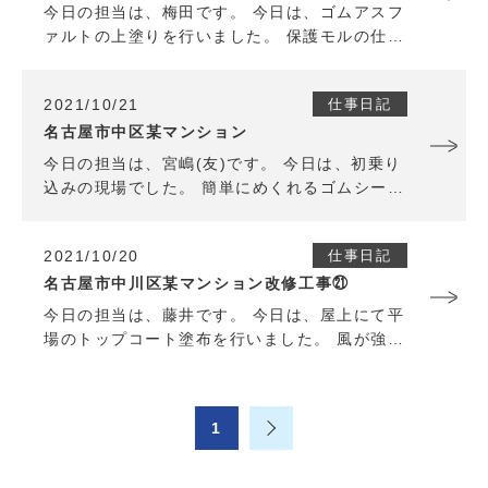
今日の担当は、梅田です。 今日は、ゴムアスフ
ァルトの上塗りを行いました。 保護モルの仕様
だった為、細部の塗り忘れなどに気を付けて作
業しました。 明日からも気を引き締めて頑張り
2021/10/21
仕事日記
ます。
名古屋市中区某マンション
今日の担当は、宮嶋(友)です。 今日は、初乗り
込みの現場でした。 簡単にめくれるゴムシート
だと思っていましたが、 思った以上に大変で進
みがイマイチでした。 明日も同じ現場なので気
2021/10/20
仕事日記
合いを入れて頑張ります。
名古屋市中川区某マンション改修工事㉑
今日の担当は、藤井です。 今日は、屋上にて平
場のトップコート塗布を行いました。 風が強か
った為、苦戦しましたがなんとか塗りきる事が
できました。 明日からも頑張ります。
1