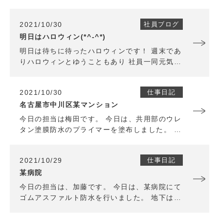
2021/10/30
社員ブログ
明日はハロウィン(*^-^*)
明日は待ちに待ったハロウィンです！ 週末であ
りハロウィンとゆうこともあり 社員一同元気よ
く楽しく作業をおこないました！ 明日は日曜日
でお休みなので楽しみながら体を休めて 来週か
2021/10/30
仕事日記
らまた、元気よくやっていきます！ trick or tr
eat!! おかしくれなきゃイタズラしちゃう
名古屋市中川区某マンション
ぞ！！
今日の担当は梅田です。 今日は、共用部のウレ
タン塗膜防水のプライマーを塗布しました。 仕
上がりのことも考えて、ゴミなどの付着が無い
ように気を付けて作業しました。 明日からも気
2021/10/29
仕事日記
を引き締めて作業します。
某病院
今日の担当は、加藤です。 今日は、某病院にて
ゴムアスファルト防水を行いました。 地下は寒
くて作業をするのは大変でした。 仕上げの工程