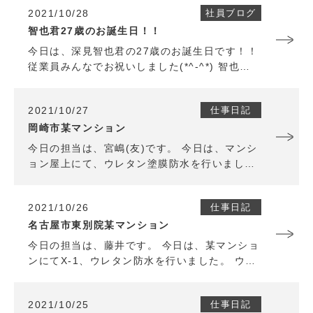
でもあるのでしっかりと見直しをして作業しま
2021/10/28
社員ブログ
した。 明日からも引き続き頑張っていきます。
智也君27歳のお誕生日！！
今日は、深見智也君の27歳のお誕生日です！！
従業員みんなでお祝いしました(*^-^*) 智也君
お誕生日おめでとうございます！！
2021/10/27
仕事日記
岡崎市某マンション
今日の担当は、宮嶋(友)です。 今日は、マンシ
ョン屋上にて、ウレタン塗膜防水を行いまし
た。 現状が漏水箇所のある屋上の為、 住人様
が安心して生活できるように、責任感を持って
2021/10/26
仕事日記
施工しました。 密着工法で膜厚を気にしての作
業でしたが、納得のいく仕上がりで作業終了す
名古屋市東別院某マンション
ることができました。 忙しい時期ですが、明日
今日の担当は、藤井です。 今日は、某マンショ
からも焦らず慎重に作業を行っていきます。
ンにてX-1、ウレタン防水を行いました。 ウレ
タン防水では、久々のクロス貼りで苦戦もせず
上手くできたので、良かったです。 明日からも
2021/10/25
仕事日記
気を引き締めて頑張ります。